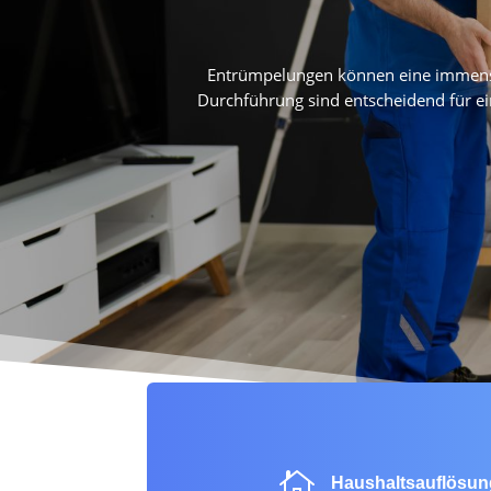
Entrümpelungen können eine immense H
Durchführung sind entscheidend für e

Haushaltsauflösu